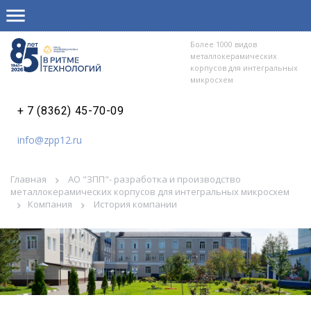
Более 1000 видов
металлокерамических
корпусов для интегральных
микросхем
+ 7 (8362) 45-70-09
info@zpp12.ru
Главная
АО "ЗПП"- разработка и производство
металлокерамических корпусов для интегральных микросхем
Компания
История компании