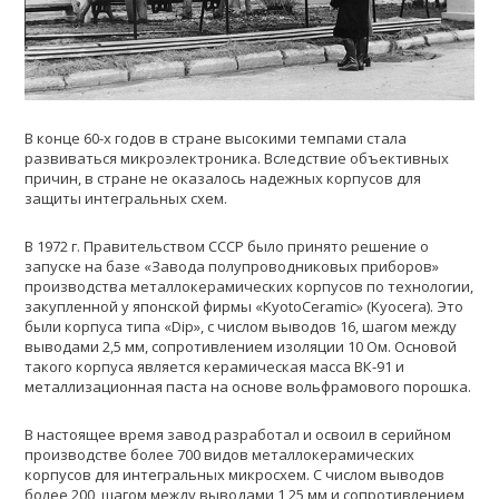
В конце 60-х годов в стране высокими темпами стала
развиваться микроэлектроника. Вследствие объективных
причин, в стране не оказалось надежных корпусов для
защиты интегральных схем.
В 1972 г. Правительством СССР было принято решение о
запуске на базе «Завода полупроводниковых приборов»
производства металлокерамических корпусов по технологии,
закупленной у японской фирмы «KyotoCeramic» (Kyocera). Это
были корпуса типа «Dip», с числом выводов 16, шагом между
выводами 2,5 мм, сопротивлением изоляции 10 Ом. Основой
такого корпуса является керамическая масса ВК-91 и
металлизационная паста на основе вольфрамового порошка.
В настоящее время завод разработал и освоил в серийном
производстве более 700 видов металлокерамических
корпусов для интегральных микросхем. С числом выводов
более 200, шагом между выводами 1,25 мм и сопротивлением