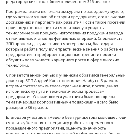
ряда городских школ общим количеством 316 человек.
Программа акции включала экскурсии по заводскому музею,
где участники узнали об истории предприятия, его ключевых
достижениях и перспективах развития. Гости также посетили
производственные цеха и смогли вживую увидеть
технологические процессы изготовления продукции завода
от начальных этапов до финальных операций. Специалисты
ЗПП провели для участников мастер-классы, благодаря
которым ребята получили практические знания о работе на
предприятии, а профориентационные тренинги помогли
обсудить возможности карьерного роста в сфере высоких
технологий.
С приветственной речью к ученикам обратился генеральный
директор ЗПП Андрей Константинович Нарбутт. В рамках
встречи состоялась интеллектуальная игра, посвященная
историческому пути и технологическим процессам
предприятия. Отличившиеся участники были поощрены
тематическими корпоративными подарками – всего было
разыграно 36 призов.
Благодаря участию в «Неделе без турникетов» молодые люди
смогли глубже понять специфику работы современного
промышленного предприятия, оценить значимость
инженерно-технических профессий и сформировать более