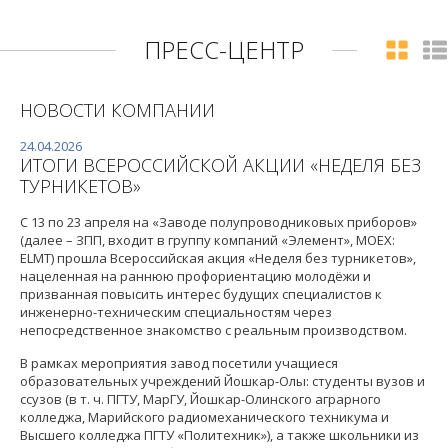
ПРЕСС-ЦЕНТР
НОВОСТИ КОМПАНИИ
24.04.2026
ИТОГИ ВСЕРОССИЙСКОЙ АКЦИИ «НЕДЕЛЯ БЕЗ
ТУРНИКЕТОВ»
С 13 по 23 апреля на «Заводе полупроводниковых приборов»
(далее – ЗПП, входит в группу компаний «Элемент», MOEX:
ELMT) прошла Всероссийская акция «Неделя без турникетов»,
нацеленная на раннюю профориентацию молодёжи и
призванная повысить интерес будущих специалистов к
инженерно-техническим специальностям через
непосредственное знакомство с реальным производством.
В рамках мероприятия завод посетили учащиеся
образовательных учреждений Йошкар-Олы: студенты вузов и
ссузов (в т. ч. ПГТУ, МарГУ, Йошкар-Олинского аграрного
колледжа, Марийского радиомеханического техникума и
Высшего колледжа ПГТУ «Политехник»), а также школьники из