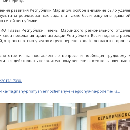
йший период.
ения развития Республики Марий Эл: особое внимание было уделе
езультаты реализованных задач, а также были озвучены дальней
х сетей республики.
РИО Главы Республики, члены Марийского регионального отдел
и свои пожелания администрации Республики. Были подняты разл
, о транспортных услугах и грузоперевозках. Не остался в стороне
бно ответил на поставленные вопросы и пообещал трудовому 
льно содействовать положительному решению всех поставленных з
/2017/17090.
.
lika/flagmany-promyshlennosti-mariy-el-segodnya-na-podeme/?s...