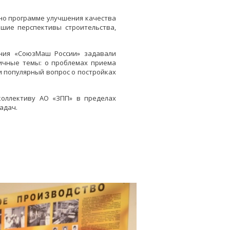
но программе улучшения качества
шие перспективы строительства,
ения «СоюзМаш России» задавали
ичные темы: о проблемах приема
 и популярный вопрос о постройках
коллективу АО «ЗПП» в пределах
адач.