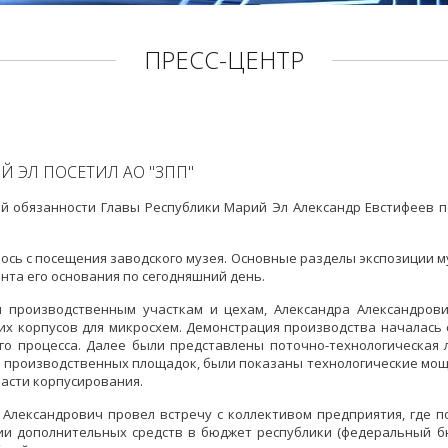
ПРЕСС-ЦЕНТР
 ЭЛ ПОСЕТИЛ АО "ЗПП"
й обязанности Главы Республики Марий Эл Александр Евстифеев 
ось с посещения заводского музея. Основные разделы экспозиции м
нта его основания по сегодняшний день.
м производственным участкам и цехам, Александра Александров
х корпусов для микросхем. Демонстрация производства началась 
ого процесса. Далее были представлены поточно-технологическая 
а производственных площадок, были показаны технологические мо
асти корпусирования.
 Александрович провел встречу с коллективом предприятия, где п
ении дополнительных средств в бюджет республики (федеральный 