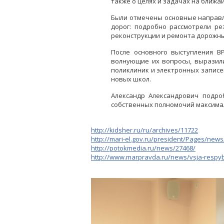
также о целях и задачах на ближа
Были отмечены основные направл
дорог: подробно рассмотрели р
реконструкции и ремонта дорожны
После основного выступления В
волнующие их вопросы, выразил
поликлиник и электронных записей
новых школ.
Александр Александрович подро
собственных полномочий максима
http://kidsher.ru/ru/archives/11722
http://mari-el.gov.ru/president/Pages/news
http://potokmedia.ru/news/27468/
http://www.marpravda.ru/news/vsja-respyb