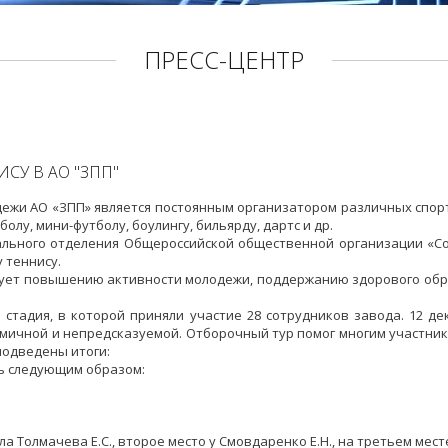
ПРЕСС-ЦЕНТР
СУ В АО "ЗПП"
одежи АО «ЗПП» является постоянным организатором различных спо
лу, мини-футболу, боулингу, бильярду, дартс и др.
льного отделения Общероссийской общественной организации «С
 теннису.
ет повышению активности молодежи, поддержанию здорового обра
 стадия, в которой приняли участие 28 сотрудников завода. 12 д
ичной и непредсказуемой. Отборочный тур помог многим участник
подведены итоги:
ь следующим образом:
 Толмачева Е.С., второе место у Смовдаренко Е.Н., на третьем мест