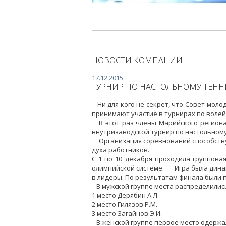
НОВОСТИ КОМПАНИИ
17.12.2015
ТУРНИР ПО НАСТОЛЬНОМУ ТЕННИ
Ни для кого не секрет, что Совет мол
принимают участие в турнирах по волейбо
В этот раз члены Марийского региона
внутризаводской турнир по настольному
Организация соревнований способству
духа работников.
С 1 по 10 декабря проходила групповая
олимпийской системе. Игра была динам
в лидеры. По результатам финала были 
В мужской группе места распределилис
1 место Дерябин А.Л.
2 место Гилязов Р.М.
3 место Загайнов Э.И.
В женской группе первое место одержала