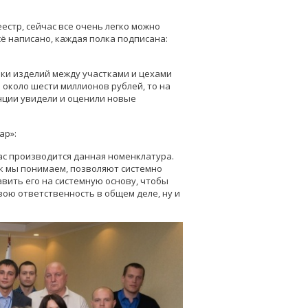
естр, сейчас все очень легко можно
ё написано, каждая полка подписана:
вки изделий между участками и цехами
 около шести миллионов рублей, то на
енции увидели и оценили новые
ар»:
ас производится данная номенклатура.
ак мы понимаем, позволяют системно
вить его на системную основу, чтобы
вою ответственность в общем деле, ну и