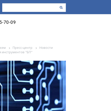
45-70-09
схем
Пресс-центр
Новости
м инструментов "БП"