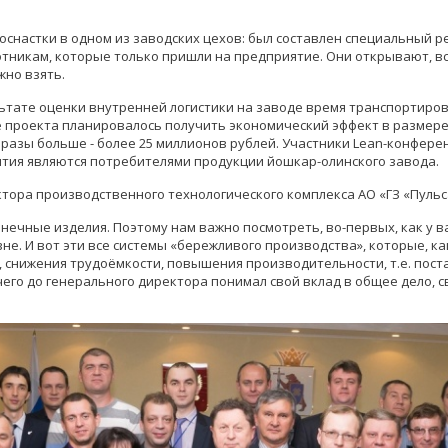
снастки в одном из заводских цехов: был составлен специальный ре
отникам, которые только пришли на предприятие. Они открывают, вс
жно взять.
ультате оценки внутренней логистики на заводе время транспортиро
але проекта планировалось получить экономический эффект в размере
в разы больше - более 25 миллионов рублей. Участники Lean-конфер
ятия являются потребителями продукции йошкар-олинского завода.
тора производственного технологического комплекса АО «ГЗ «Пульс
нечные изделия. Поэтому нам важно посмотреть, во-первых, как у в
не. И вот эти все системы «бережливого производства», которые, к
 снижения трудоёмкости, повышения производительности, т.е. поста
его до генерального директора понимал свой вклад в общее дело, с