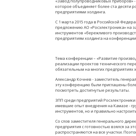
«Завод полупроводниковых приборов» - 
которое объединяет более ста десяти р
предприятиями холдинга.
С 1 марта 2015 года в Российской Федер
предложению АО «Росэлектроника» на з
инструментов «бережливого производст
предприятиям холдинга на конференции,
Тема конференции – «Развитие производ
реализации проектов технического пер
обязательным на многих предприятиях х
Александр Кочнев - заместитель генера
эту конференцию были приглашены боле
посмотреть достигнутые результаты.
ЗПП среди предприятий Росэлектроники 
имевшие опыт внедрения на Камазе - гр
инструментов, но и правильно настроить
Со слов заместителя генерального дире
предприятия с готовностью взялся за э
распространяются на все участки. Поэт