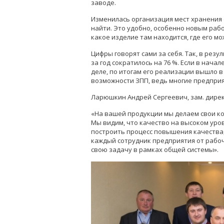
заводе.
Изменилась организация мест хранения о
найти. Это удобно, особенно новым раб
какое изделие там находится, где его мо
Цифры говорят сами за себя. Так, в рез
за год сократилось на 76 %. Если в нач
деле, по итогам его реализации вышло 
возможности ЗПП, ведь многие предпри
Ларюшкин Андрей Сергеевич, зам. дирек
«На вашей продукции мы делаем свои ко
Мы видим, что качество на высоком уров
построить процесс повышения качества,
каждый сотрудник предприятия от рабоч
свою задачу в рамках общей системы».