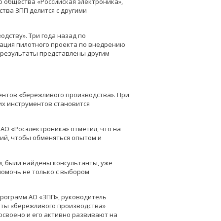
 общества «Российская электроника»,
тва ЗПП делится с другими
одству». Три года назад по
ация пилотного проекта по внедрению
 результаты представлены другим
ентов «бережливого производства». При
их инструментов становится
АО «Росэлектроника» отметил, что на
ий, чтобы обменяться опытом и
, были найдены консультанты, уже
помочь не только с выбором
программ АО «ЗПП», руководитель
енты «бережливого производства»
освоено и его активно развивают на