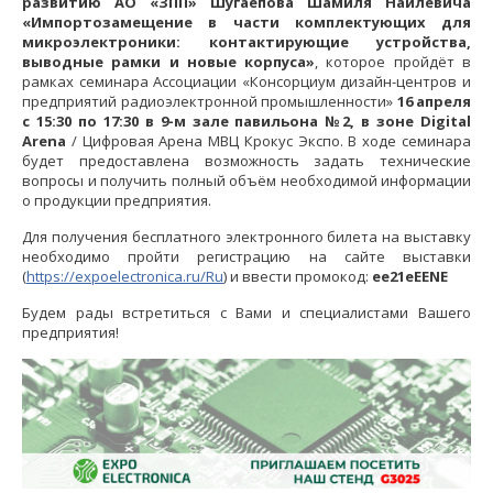
развитию АО «ЗПП» Шугаепова Шамиля Наилевича
«Импортозамещение в части комплектующих для
микроэлектроники: контактирующие устройства,
выводные рамки и новые корпуса»
, которое пройдёт в
рамках семинара Ассоциации «Консорциум дизайн-центров и
предприятий радиоэлектронной промышленности»
16 апреля
с 15:30 по 17:30 в 9-м зале павильона №2, в зоне Digital
Arena
/ Цифровая Арена МВЦ Крокус Экспо. В ходе семинара
будет предоставлена возможность задать технические
вопросы и получить полный объём необходимой информации
о продукции предприятия.
Для получения бесплатного электронного билета на выставку
необходимо пройти регистрацию на сайте выставки
(
https://expoelectronica.ru/Ru
) и ввести промокод:
ee21eEENE
Будем рады встретиться с Вами и специалистами Вашего
предприятия!