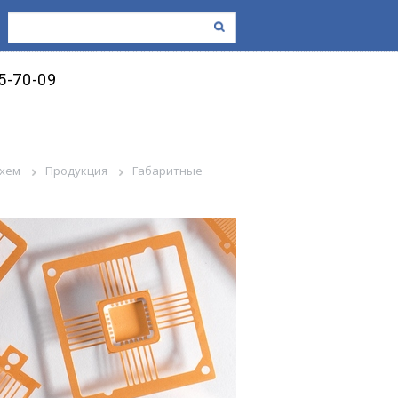
45-70-09
схем
Продукция
Габаритные