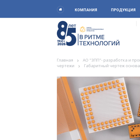
КОМПАНИЯ
ПРОДУКЦИЯ
Главная
АО "ЗПП"- разработка и пр
чертежи
Габаритный чертеж основа