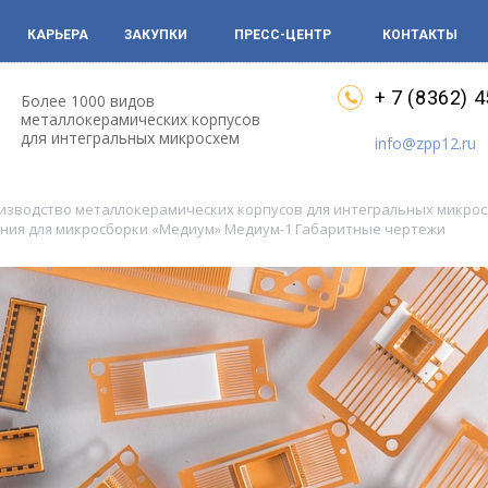
КАРЬЕРА
ЗАКУПКИ
ПРЕСС-ЦЕНТР
КОНТАКТЫ
+ 7 (8362) 
Более 1000 видов
металлокерамических корпусов
для интегральных микросхем
info@zpp12.ru
оизводство металлокерамических корпусов для интегральных микро
ния для микросборки «Медиум» Медиум-1 Габаритные чертежи