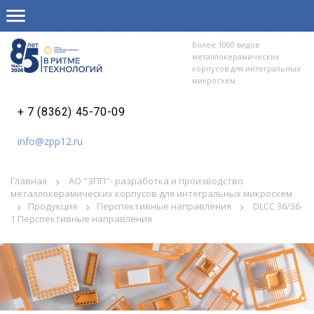
Более 1000 видов
металлокерамических
корпусов для интегральных
микросхем
+ 7 (8362) 45-70-09
info@zpp12.ru
Главная
АО "ЗПП"- разработка и производство
металлокерамических корпусов для интегральных микросхем
Продукция
Перспективные направления
DLCC 36/36-
1 Перспективные направления